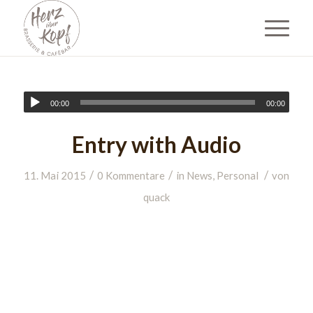
00:00
00:00
Entry with Audio
/
/
/
11. Mai 2015
0 Kommentare
in
News
,
Personal
von
quack
Lorem ipsum dolor sit amet, consectetuer
adipiscing elit. Aenean commodo ligula eget
dolor. Aenean massa. Cum sociis natoque
penatibus et magnis dis parturient montes,