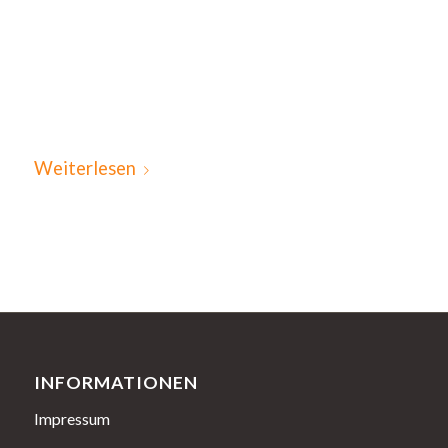
Vestibulum ante ipsum primis in faucibus
orci luctus et ultrices posuere cubilia
Curae;
Sed aliquam, nisi quis porttitor congue
Weiterlesen
INFORMATIONEN
Impressum