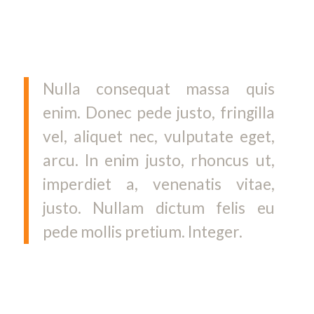
nascetur ridiculus mus. Donec quam felis,
ultricies nec, pellentesque eu, pretium quis,
sem.
Nulla consequat massa quis
enim. Donec pede justo, fringilla
vel, aliquet nec, vulputate eget,
arcu. In enim justo, rhoncus ut,
imperdiet a, venenatis vitae,
justo. Nullam dictum felis eu
pede mollis pretium. Integer.
Donec posuere vulputate arcu.
Phasellus accumsan cursus velit.