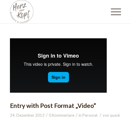
Entry with Post Format „Video“
/
/
/
24. Dezember 2013
0 Kommentare
in
Personal
von
quack
Lorem ipsum dolor sit amet, consectetuer adipiscing