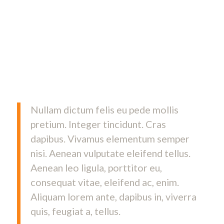
elit. Aenean commodo ligula eget dolor. Aenean massa.
Cum sociis natoque penatibus et magnis dis parturient
montes, nascetur ridiculus mus. Donec quam felis,
ultricies nec, pellentesque eu, pretium quis, sem. Nulla
consequat massa quis enim. Donec pede justo, fringilla
vel, aliquet nec, vulputate eget, arcu. In enim justo,
rhoncus ut, imperdiet a, venenatis vitae, justo.
Nullam dictum felis eu pede mollis
pretium. Integer tincidunt. Cras
dapibus. Vivamus elementum semper
nisi. Aenean vulputate eleifend tellus.
Aenean leo ligula, porttitor eu,
consequat vitae, eleifend ac, enim.
Aliquam lorem ante, dapibus in, viverra
quis, feugiat a, tellus.